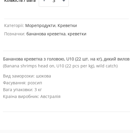
Кількість / Вага
/
Вага
Категорії:
Морепродукти
,
Креветки
Позначки:
бананова креветка
,
креветки
Бананова креветка з головою, U10 (22 шт. на кг), дикий вилов
(Banana shrimps head on, U10 (22 pcs per kg), wild catch)
Вид заморозки: шокова
Фасування: розсип
Вага упаковки: 3 кг
Країна виробник: Австралія