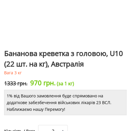
Бананова креветка з головою, U10
(22 шт. на кг), Австралія
Вага 3 кг
Оригінальна
Поточна
970
грн.
1333
грн.
(за 1 кг)
ціна:
ціна:
1% від Вашого замовлення буде спрямовано на
1333 грн..
970 грн..
додаткове забезбечення військових лікарів 23 ВСЛ.
Наближаємо нашу Перемогу!
Кількість