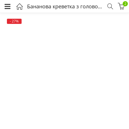
2
Бананова креветка з головою, U10 (22 шт. на кг), Австралія
- 27%