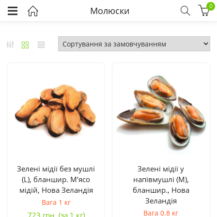
0
Молюски
Зелені мідії без мушлі
Зелені мідії у
(L), бланшир. М’ясо
напівмушлі (М),
мідій, Нова Зеландія
бланшир., Нова
Зеландія
Вага 1 кг
Вага 0.8 кг
723
грн.
(за 1 кг)