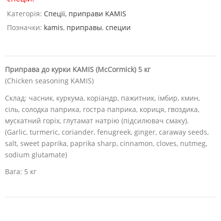
Категорія:
Спеції, приправи KAMIS
Позначки:
kamis
,
приправы
,
специи
Приправа до курки KAMIS (McCormick) 5 кг
(Chicken seasoning KAMIS)
Склад: часник, куркума, коріандр, пажитник, імбир, кмин,
сіль, солодка паприка, гостра паприка, кориця, гвоздика,
мускатний горіх, глутамат натрію (підсилювач смаку).
(Garlic, turmeric, coriander, fenugreek, ginger, caraway seeds,
salt, sweet paprika, paprika sharp, cinnamon, cloves, nutmeg,
sodium glutamate)
Вага: 5 кг