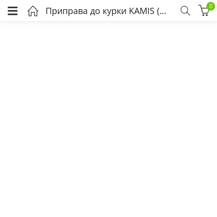
0
Приправа до курки KAMIS (McCormick) 5 кг