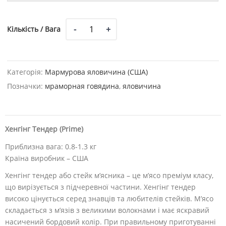
Кількість
Кількість / Вага
/
Вага
Категорія:
Мармурова яловичина (США)
Позначки:
мраморная говядина
,
яловичина
Хенгінг Тендер (Prime)
Приблизна вага: 0.8-1.3 кг
Країна виробник – США
Хенгінг тендер або стейк м’ясника – це м’ясо преміум класу,
що вирізується з підчеревної частини. Хенгінг тендер
високо цінується серед знавців та любителів стейків. М’ясо
складається з м’язів з великими волокнами і має яскравий
насичений бордовий колір. При правильному приготуванні