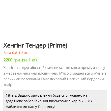
Хенгінг Тендер (Prime)
Вага 0.8-1.3 кг
2200
грн.
(за 1 кг)
Хенгінг тендер або стейк м’ясника – це м’ясо преміум класу
з черевної частини яловичини. М’ясо складається з м’язів з
великими волокнами і має яскравий насичений бордовий
колір.
1% від Вашого замовлення буде спрямовано на
додаткове забезбечення військових лікарів 23 ВСЛ.
Наближаємо нашу Перемогу!